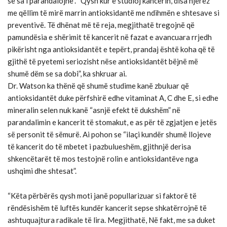
se sa i parandalojnë”. “Qysh kur e studioj kancerin, disa njerëz
me qëllim të mirë marrin antioksidantë me ndihmën e shtesave si
preventivë. Të dhënat më të reja, megjithatë tregojnë që
pamundësia e shërimit të kancerit në fazat e avancuara rrjedh
pikërisht nga antioksidantët e tepërt, prandaj është koha që të
gjithë të pyetemi seriozisht nëse antioksidantët bëjnë më
shumë dëm se sa dobi”, ka shkruar ai.
Dr. Watson ka thënë që shumë studime kanë zbuluar që
antioksidantët duke përfshirë edhe vitaminat A, C dhe E, si edhe
mineralin selen nuk kanë “asnjë efekt të dukshëm” në
parandalimin e kancerit të stomakut, e as për të zgjatjen e jetës
së personit të sëmurë. Ai pohon se “ilaçi kundër shumë llojeve
të kancerit do të mbetet i pazbulueshëm, gjithnjë derisa
shkencëtarët të mos testojnë rolin e antioksidantëve nga
ushqimi dhe shtesat”.
“Këta përbërës qysh moti janë popullarizuar si faktorë të
rëndësishëm të luftës kundër kancerit sepse shkatërrojnë të
ashtuquajtura radikale të lira. Megjithatë, Në fakt, me sa duket