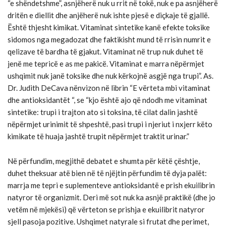
“e shëndetshme”, asnjëherë nuk u rrit në tokë, nuk e pa asnjëherë
dritën e diellit dhe anjëherë nuk ishte pjesë e diçkaje të gjallë.
Është thjesht kimikat. Vitaminat sintetike kanë efekte toksike
sidomos nga megadozat dhe faktikisht mund të rrisin numrit e
qelizave të bardha të gjakut. Vitaminat në trup nuk duhet të
jenë me tepricë e as me pakicë. Vitaminat e marra nëpërmjet
ushqimit nuk janë toksike dhe nuk kërkojnë asgjë nga trupi”. As.
Dr. Judith DeCava nënvizon në librin “E vërteta mbi vitaminat
dhe antioksidantët “, se “kjo është ajo që ndodh me vitaminat
sintetike: trupi i trajton ato si toksina, të cilat dalin jashtë
nëpërmjet urinimit të shpeshtë, pasi trupi i njeriut i nxjerr këto
kimikate të huaja jashtë trupit nëpërmjet traktit urinar.”
Në përfundim, megjithë debatet e shumta për këtë çështje,
duhet theksuar atë bien në të njëjtin përfundim të dyja palët:
marrja me tepri e suplementeve antioksidantë e prish ekuilibrin
natyror të organizmit. Deri më sot nuk ka asnjë praktikë (dhe jo
vetëm në mjekësi) që vërteton se prishja e ekuilibrit natyror
sjell pasoja pozitive. Ushqimet natyrale si frutat dhe perimet,