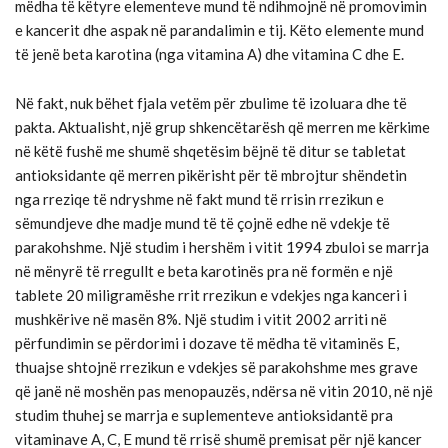
mëdha të këtyre elementeve mund të ndihmojnë në promovimin
e kancerit dhe aspak në parandalimin e tij. Këto elemente mund
të jenë beta karotina (nga vitamina A) dhe vitamina C dhe E.
Në fakt, nuk bëhet fjala vetëm për zbulime të izoluara dhe të
pakta. Aktualisht, një grup shkencëtarësh që merren me kërkime
në këtë fushë me shumë shqetësim bëjnë të ditur se tabletat
antioksidante që merren pikërisht për të mbrojtur shëndetin
nga rreziqe të ndryshme në fakt mund të rrisin rrezikun e
sëmundjeve dhe madje mund të të çojnë edhe në vdekje të
parakohshme. Një studim i hershëm i vitit 1994 zbuloi se marrja
në mënyrë të rregullt e beta karotinës pra në formën e një
tablete 20 miligramëshe rrit rrezikun e vdekjes nga kanceri i
mushkërive në masën 8%. Një studim i vitit 2002 arriti në
përfundimin se përdorimi i dozave të mëdha të vitaminës E,
thuajse shtojnë rrezikun e vdekjes së parakohshme mes grave
që janë në moshën pas menopauzës, ndërsa në vitin 2010, në një
studim thuhej se marrja e suplementeve antioksidantë pra
vitaminave A, C, E mund të rrisë shumë premisat për një kancer