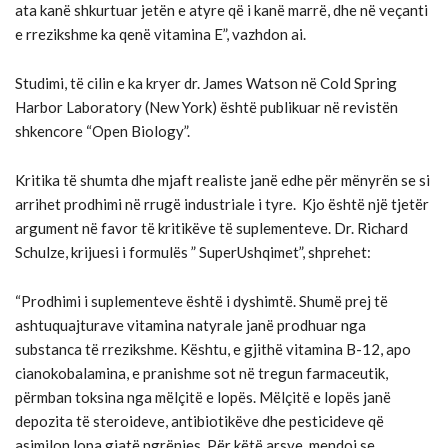
ata kanë shkurtuar jetën e atyre që i kanë marrë, dhe në veçanti
e rrezikshme ka qenë vitamina E”, vazhdon ai.
Studimi, të cilin e ka kryer dr. James Watson në Cold Spring
Harbor Laboratory (New York) është publikuar në revistën
shkencore “Open Biology”.
Kritika të shumta dhe mjaft realiste janë edhe për mënyrën se si
arrihet prodhimi në rrugë industriale i tyre. Kjo është një tjetër
argument në favor të kritikëve të suplementeve. Dr. Richard
Schulze, krijuesi i formulës ” SuperUshqimet”, shprehet:
“Prodhimi i suplementeve është i dyshimtë. Shumë prej të
ashtuquajturave vitamina natyrale janë prodhuar nga
substanca të rrezikshme. Kështu, e gjithë vitamina B-12, apo
cianokobalamina, e pranishme sot në tregun farmaceutik,
përmban toksina nga mëlçitë e lopës. Mëlçitë e lopës janë
depozita të steroideve, antibiotikëve dhe pesticideve që
asimilon lopa gjatë ngrënies. Për këtë arsye, mendoj se