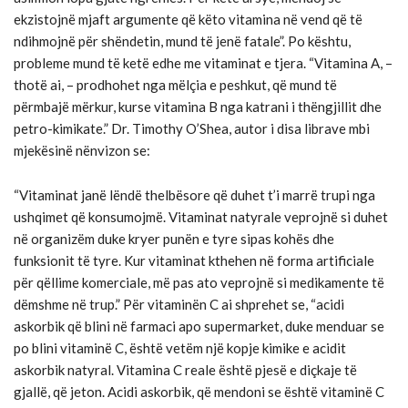
ekzistojnë mjaft argumente që këto vitamina në vend që të
ndihmojnë për shëndetin, mund të jenë fatale”. Po kështu,
probleme mund të ketë edhe me vitaminat e tjera. “Vitamina A, –
thotë ai, – prodhohet nga mëlçia e peshkut, që mund të
përmbajë mërkur, kurse vitamina B nga katrani i thëngjillit dhe
petro-kimikate.” Dr. Timothy O’Shea, autor i disa librave mbi
mjekësinë nënvizon se:
“Vitaminat janë lëndë thelbësore që duhet t’i marrë trupi nga
ushqimet që konsumojmë. Vitaminat natyrale veprojnë si duhet
në organizëm duke kryer punën e tyre sipas kohës dhe
funksionit të tyre. Kur vitaminat kthehen në forma artificiale
për qëllime komerciale, më pas ato veprojnë si medikamente të
dëmshme në trup.” Për vitaminën C ai shprehet se, “acidi
askorbik që blini në farmaci apo supermarket, duke menduar se
po blini vitaminë C, është vetëm një kopje kimike e acidit
askorbik natyral. Vitamina C reale është pjesë e diçkaje të
gjallë, që jeton. Acidi askorbik, që mendoni se është vitaminë C