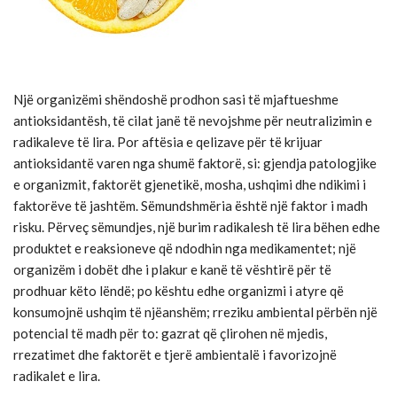
Një organizëmi shëndoshë prodhon sasi të mjaftueshme
antioksidantësh, të cilat janë të nevojshme për neutralizimin e
radikaleve të lira. Por aftësia e qelizave për të krijuar
antioksidantë varen nga shumë faktorë, si: gjendja patologjike
e organizmit, faktorët gjenetikë, mosha, ushqimi dhe ndikimi i
faktorëve të jashtëm. Sëmundshmëria është një faktor i madh
risku. Përveç sëmundjes, një burim radikalesh të lira bëhen edhe
produktet e reaksioneve që ndodhin nga medikamentet; një
organizëm i dobët dhe i plakur e kanë të vështirë për të
prodhuar këto lëndë; po kështu edhe organizmi i atyre që
konsumojnë ushqim të njëanshëm; rreziku ambiental përbën një
potencial të madh për to: gazrat që çlirohen në mjedis,
rrezatimet dhe faktorët e tjerë ambientalë i favorizojnë
radikalet e lira.