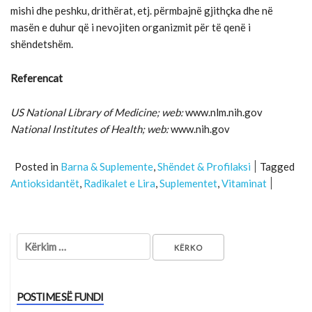
mishi dhe peshku, drithërat, etj. përmbajnë gjithçka dhe në
masën e duhur që i nevojiten organizmit për të qenë i
shëndetshëm.
Referencat
US National Library of Medicine; web:
www.nlm.nih.gov
National Institutes of Health; web:
www.nih.gov
Posted in
Barna & Suplemente
,
Shëndet & Profilaksi
Tagged
Antioksidantët
,
Radikalet e Lira
,
Suplementet
,
Vitaminat
Kërko për:
POSTIME SË FUNDI