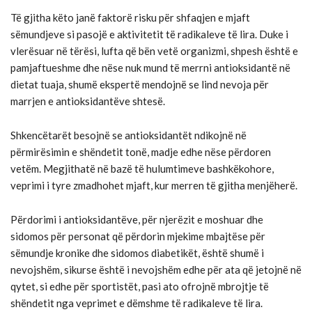
Të gjitha këto janë faktorë risku për shfaqjen e mjaft
sëmundjeve si pasojë e aktivitetit të radikaleve të lira. Duke i
vlerësuar në tërësi, lufta që bën vetë organizmi, shpesh është e
pamjaftueshme dhe nëse nuk mund të merrni antioksidantë në
dietat tuaja, shumë ekspertë mendojnë se lind nevoja për
marrjen e antioksidantëve shtesë.
Shkencëtarët besojnë se antioksidantët ndikojnë në
përmirësimin e shëndetit tonë, madje edhe nëse përdoren
vetëm. Megjithatë në bazë të hulumtimeve bashkëkohore,
veprimi i tyre zmadhohet mjaft, kur merren të gjitha menjëherë.
Përdorimi i antioksidantëve, për njerëzit e moshuar dhe
sidomos për personat që përdorin mjekime mbajtëse për
sëmundje kronike dhe sidomos diabetikët, është shumë i
nevojshëm, sikurse është i nevojshëm edhe për ata që jetojnë në
qytet, si edhe për sportistët, pasi ato ofrojnë mbrojtje të
shëndetit nga veprimet e dëmshme të radikaleve të lira.