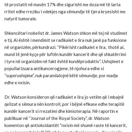
të prostatit në masën 17% dhe sigurisht me doza më të larta
rritet edhe rreziku i vdekjes nga sëmundje të tjera kryesisht me
natyrë tumorale.
Shkencëtari nobelist dr. James Watson shkon më tej në studimet
e tij. Ai është i mendimit se radikalet e lira nuk janë pa funksione
në organizëm, përkundrazi. “Pikërisht radikalet e lira, thotë ai,
mund të jenë kyçe për luftën kundër kancerit dhe që shkatërrimi
i tyre në organizëm në fakt është kundëproduktiv”. Ushqimet e
popullarizuara antikancerogjene, të njohura edhe si
“superushqime”, nuk parandalojnë këtë sëmundje, por madje
edhe e nxisin.
Dr. Watson konsideron që radikalet e lira jo vetëm që i mbajnë
qelizat e sëmura nën kontroll, por i bëjnë efikase edhe terapitë
kundër kancerit si rrezatimi dhe kimioterapia. Në raportin e
publikuar në “Journal of the Royal Society”, dr. Watson
komenton që antioksidantët “nxisin më shumë raste të kancerit,