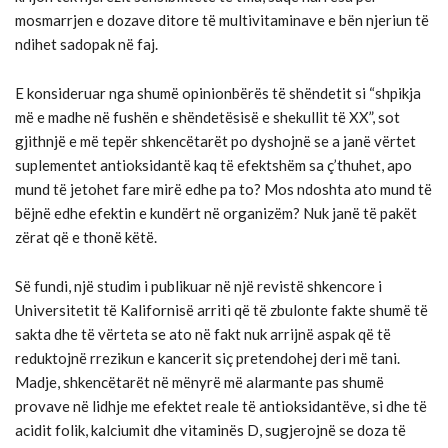
mosmarrjen e dozave ditore të multivitaminave e bën njeriun të
ndihet sadopak në faj.
E konsideruar nga shumë opinionbërës të shëndetit si “shpikja
më e madhe në fushën e shëndetësisë e shekullit të XX”, sot
gjithnjë e më tepër shkencëtarët po dyshojnë se a janë vërtet
suplementet antioksidantë kaq të efektshëm sa ç’thuhet, apo
mund të jetohet fare mirë edhe pa to? Mos ndoshta ato mund të
bëjnë edhe efektin e kundërt në organizëm? Nuk janë të pakët
zërat që e thonë këtë.
Së fundi, një studim i publikuar në një revistë shkencore i
Universitetit të Kalifornisë arriti që të zbulonte fakte shumë të
sakta dhe të vërteta se ato në fakt nuk arrijnë aspak që të
reduktojnë rrezikun e kancerit siç pretendohej deri më tani.
Madje, shkencëtarët në mënyrë më alarmante pas shumë
provave në lidhje me efektet reale të antioksidantëve, si dhe të
acidit folik, kalciumit dhe vitaminës D, sugjerojnë se doza të