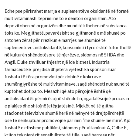
Edhe pse përkrahet marrja e suplementëve oksidantë në formë
multivitaminash, teprimi në to e dëmton organizmin. Ato
depozitohen në organizëm dhe mund të kthehen në substanca
toksike. Megjithatë, pavarësisht se gjithmonë e më shumë po
shtohen zërat për rrezikun e marrjes me shumicë të
suplementeve antioksidantë, konsumimi i tyre është futur thellë
në kulturën shëndetësore të njerëzve, sidomos në SHBA dhe
Angli. Duke zhvilluar thjesht një ide biznesi, industria
farmaceutike prej disa dhjetëra vjetësh ka sponsorizuar
fushata të tëra promovimi për dobinë e kokrrave
shumëngjyrëshe të multivitaminave, saqë shëndeti nuk mund të
kuptohet dot pa to. Mesazhi që ato përçojnë është që
antioksidantët përmirësojnë shëndetin, ngadalësojnë procesin
e plakjes dhe shtojnë jetëgjatësinë. Mjekët në të gjitha
stacionet televizive shumë herë në mënyrë të drejtpërdrejtë
ose të nënkuptuar promovojnë parimin “më shumë-më mirë”. Kjo
fushatë e ethshme publikimi, sidomos për vitaminat A, C dhe E,
krijon tek njerëzit sensibilitete të tilla, saqë harresa për