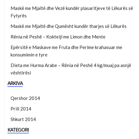
Maskë me Mjaltë dhe Vezë kundër plasaritjeve të Lëkurës së
Fytyrës
Maskë me Mjaltë dhe Qumësht kundër tharjes së Lëkurës
Rënia në Peshë – Kokteijl me Limon dhe Mente
Epërsitë e Maskave me Fruta dhe Perime krahasuar me
konsumimin e tyre
Dieta me Hurma Arabe – Rënia në Peshë 4 kg/muaj pa asnjë
vështirësi
ARKIVA
Qershor 2014
Prill 2014
Shkurt 2014
KATEGORI