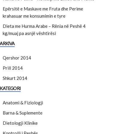
Epërsitë e Maskave me Fruta dhe Perime
krahasuar me konsumimin e tyre
Dieta me Hurma Arabe – Rënia në Peshë 4
kg/muaj pa asnjë vështirësi
ARKIVA
Qershor 2014
Prill 2014
Shkurt 2014
KATEGORI
Anatomi & Fiziologji
Barna & Suplemente
Dietologji Klinike
Kontrolli i Peshës