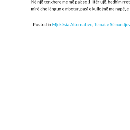
Në një tenxhere me më pak se 1 litër ujë, hedhim rret
mirë dhe lëngun e mbetur, pasi e kullojmë me napë, e
Posted in
Mjekësia Alternative
,
Temat e Sëmundje