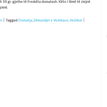
h 50 gr. gjethe të freskëta domatesh. Këto i lëmë të ziejnë
 pimë.
ve
Tagged
Domatja
,
Sëmundjet e Veshkave
,
Veshkat