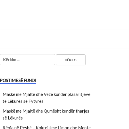
Kërko për:
POSTIME SË FUNDI
Maskë me Mjaltë dhe Vezë kundër plasaritjeve
të Lëkurës së Fytyrës
Maskë me Mjaltë dhe Qumësht kundër tharjes
së Lëkurës
Rënia në Peshë – Kokteijl me Limon dhe Mente