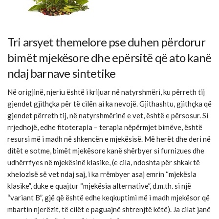
Tri arsyet themelore pse duhen përdorur
bimët mjekësore dhe epërsitë që ato kanë
ndaj barnave sintetike
Në origjinë, njeriu është i krijuar në natyrshmëri, ku përreth tij
gjendet gjithçka për të cilën ai ka nevojë. Gjithashtu, gjithçka që
gjendet përreth tij, në natyrshmërinë e vet, është e përsosur. Si
rrjedhojë, edhe fitoterapia – terapia nëpërmjet bimëve, është
resursi më i madh në shkencën e mjekësisë. Më herët dhe deri në
ditët e sotme, bimët mjekësore kanë shërbyer si furnizues dhe
udhërrfyes në mjekësinë klasike, (e cila, ndoshta për shkak të
xhelozisë së vet ndaj saj, i ka rrëmbyer asaj emrin “mjekësia
klasike”, duke e quajtur “mjekësia alternative”, d.m.th. si një
“variant B”, gjë që është edhe keqkuptimi më i madh mjekësor që
mbartin njerëzit, të cilët e paguajnë shtrenjtë këtë). Ja cilat janë