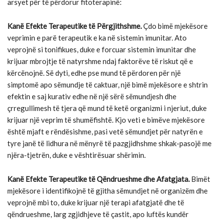
arsyet për të përdorur fitoterapinë:
Kanë Efekte Terapeutike të Përgjithshme.
Çdo bimë mjekësore
veprimin e parë terapeutik e ka në sistemin imunitar. Ato
veprojnë si tonifikues, duke e forcuar sistemin imunitar dhe
krijuar mbrojtje të natyrshme ndaj faktorëve të riskut që e
kërcënojnë. Së dyti, edhe pse mund të përdoren për një
simptomë apo sëmundje të caktuar, një bimë mjekësore e shtrin
efektin e saj kurativ edhe në një sërë sëmundjesh dhe
çrregullimesh të tjera që mund të ketë organizmi i njeriut, duke
krijuar një veprim të shumëfishtë. Kjo veti e bimëve mjekësore
është mjaft e rëndësishme, pasi vetë sëmundjet për natyrën e
tyre janë të lidhura në mënyrë të pazgjidhshme shkak-pasojë me
njëra-tjetrën, duke e vështirësuar shërimin.
Kanë Efekte Terapeutike të Qëndrueshme dhe Afatgjata.
Bimët
mjekësore i identifikojnë të gjitha sëmundjet në organizëm dhe
veprojnë mbi to, duke krijuar një terapi afatgjatë dhe të
qëndrueshme, larg zgjidhjeve të çastit, apo luftës kundër