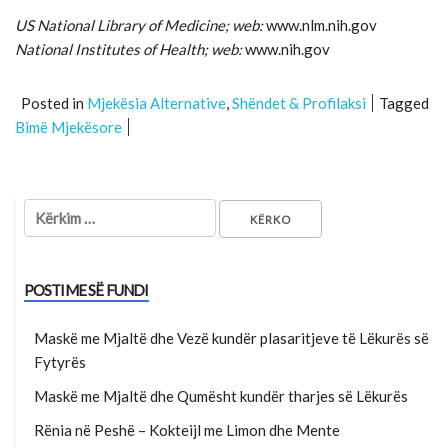
US National Library of Medicine; web:
www.nlm.nih.gov
National Institutes of Health; web:
www.nih.gov
Posted in
Mjekësia Alternative
,
Shëndet & Profilaksi
Tagged
Bimë Mjekësore
Kërko për:
POSTIME SË FUNDI
Maskë me Mjaltë dhe Vezë kundër plasaritjeve të Lëkurës së
Fytyrës
Maskë me Mjaltë dhe Qumësht kundër tharjes së Lëkurës
Rënia në Peshë – Kokteijl me Limon dhe Mente