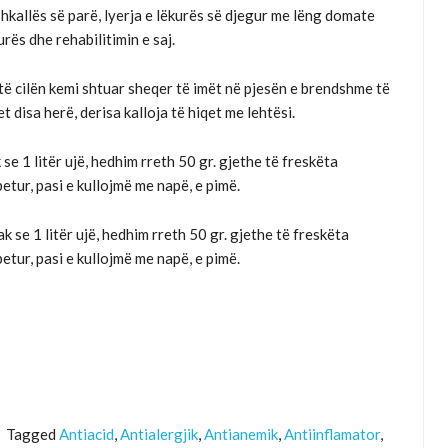
hkallës së parë, lyerja e lëkurës së djegur me lëng domate
ës dhe rehabilitimin e saj.
ë cilën kemi shtuar sheqer të imët në pjesën e brendshme të
t disa herë, derisa kalloja të hiqet me lehtësi.
e 1 litër ujë, hedhim rreth 50 gr. gjethe të freskëta
etur, pasi e kullojmë me napë, e pimë.
 se 1 litër ujë, hedhim rreth 50 gr. gjethe të freskëta
etur, pasi e kullojmë me napë, e pimë.
Tagged
Antiacid
,
Antialergjik
,
Antianemik
,
Antiinflamator
,