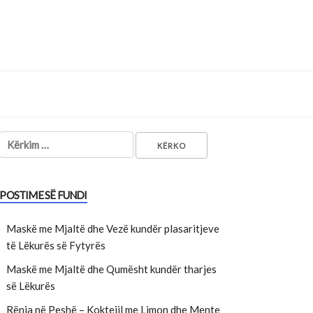
Kërko për:
POSTIME SË FUNDI
Maskë me Mjaltë dhe Vezë kundër plasaritjeve
të Lëkurës së Fytyrës
Maskë me Mjaltë dhe Qumësht kundër tharjes
së Lëkurës
Rënia në Peshë – Kokteijl me Limon dhe Mente