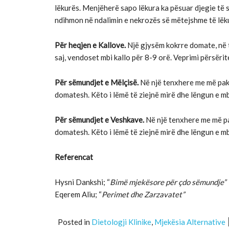
lëkurës. Menjëherë sapo lëkura ka pësuar djegie të s
ndihmon në ndalimin e nekrozës së mëtejshme të lëkur
Për heqjen e Kallove.
Një gjysëm kokrre domate, në t
saj, vendoset mbi kallo për 8-9 orë. Veprimi përsërite
Për sëmundjet e Mëlçisë.
Në një tenxhere me më pak s
domatesh. Këto i lëmë të ziejnë mirë dhe lëngun e mb
Për sëmundjet e
Veshkave.
Në një tenxhere me më pak
domatesh. Këto i lëmë të ziejnë mirë dhe lëngun e mb
Referencat
Hysni Dankshi; “
Bimë mjekësore për çdo sëmundje”
Eqerem Aliu; “
Perimet dhe Zarzavatet”
Posted in
Dietologji Klinike
,
Mjekësia Alternative