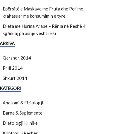
Epërsitë e Maskave me Fruta dhe Perime
krahasuar me konsumimin e tyre
Dieta me Hurma Arabe – Rënia në Peshë 4
kg/muaj pa asnjë vështirësi
ARKIVA
Qershor 2014
Prill 2014
Shkurt 2014
KATEGORI
Anatomi & Fiziologji
Barna & Suplemente
Dietologji Klinike
Kontrolli i Peshës