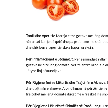
Tonik dhe Aperitiv.
Marrja e tre gotave me lëng dom
në rastet kur jeni i qetë dhe pa probleme me shëndet
dhe shërben si
aperitiv
, duke hapur oreksin.
Për Inflamacionet e Stomakut.
Për sëmundjet inflam
gotave në ditë lëng domate. Vetitë antimikrobiale d
këtyre lloj sëmundjeve.
Për Rigjenerimin e Lëkurës dhe Trajtimin e Akneve.
dhe trajtimin e akneve. Ajo ndihmon në përtëritjen e 
trajtohet me lëng domate duket më e freskët më shp
Për Djegiet e Lëkurës të Shkallës së Parë.
Lëngu i do