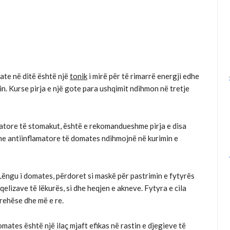
ate në ditë është një
tonik
i mirë për të rimarrë energji edhe
in. Kurse pirja e një gote para ushqimit ndihmon në tretje
atore të stomakut, është e rekomandueshme pirja e disa
he antiinflamatore të domates ndihmojnë në kurimin e
Lëngu i domates, përdoret si maskë për pastrimin e fytyrës
qelizave të lëkurës, si dhe heqjen e akneve. Fytyra e cila
rehëse dhe më e re.
mates është një ilaç mjaft efikas në rastin e djegieve të